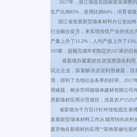
2017年，浙江墙改在国家政策调整的
生产比例85%，使用比例84%；培育省级
浙江省发展新型墙体材料办公室始终围
行业融合提升，来实现传统产业的优化升
产量上升了11.2%，人均产值上升了
197家，超额完成年初制定的107家
省新墙办紧紧抓住淤泥资源化利用、
试点企业，探索解决淤泥利用难题，目
境，得到了当地社会各界的好评。201
用难题，桐乡市同德墙体建材有限公司年
房新墙材应用示范项目，涉及农户1529
省新墙办千方百计针对传统观念束缚、
发展新型墙体材料工作从城市转向农村
废弃物在新墙材的应用”“装饰装修垃圾