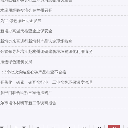
市蒸湘区召开砖瓦行业环境污染整治调度会
技术应用经验交流会在兰州召开
为宝 绿色循环助企发展
市新墙办高温天检查企业保安全
市新墙办来富进行新墙材产品认定现场核查
委分管领导丛培江赴杭州调研建筑垃圾资源化利用情况
力推进绿色建筑发展
：3个批次烧结空心砖产品抽查不合格
召开焦化、碳素、砖瓦窑行业、工业窑炉环保深度治理
县多部门联合助拆三家违法砖厂
淖尔市墙体材料革新工作调研报告